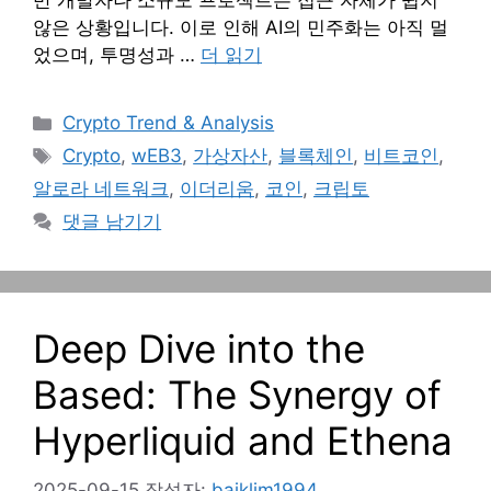
반 개발자나 소규모 프로젝트는 접근 자체가 쉽지
않은 상황입니다. 이로 인해 AI의 민주화는 아직 멀
었으며, 투명성과 …
더 읽기
카
Crypto Trend & Analysis
테
태
Crypto
,
wEB3
,
가상자산
,
블록체인
,
비트코인
,
고
그
알로라 네트워크
,
이더리움
,
코인
,
크립토
리
댓글 남기기
Deep Dive into the
Based: The Synergy of
Hyperliquid and Ethena
2025-09-15
작성자:
baiklim1994