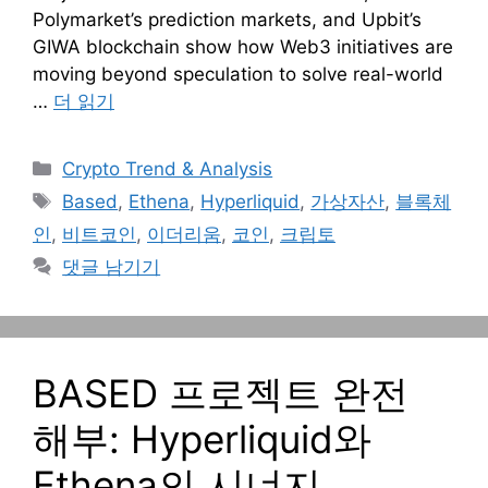
Polymarket’s prediction markets, and Upbit’s
GIWA blockchain show how Web3 initiatives are
moving beyond speculation to solve real-world
…
더 읽기
카
Crypto Trend & Analysis
테
태
Based
,
Ethena
,
Hyperliquid
,
가상자산
,
블록체
고
그
인
,
비트코인
,
이더리움
,
코인
,
크립토
리
댓글 남기기
BASED 프로젝트 완전
해부: Hyperliquid와
Ethena의 시너지