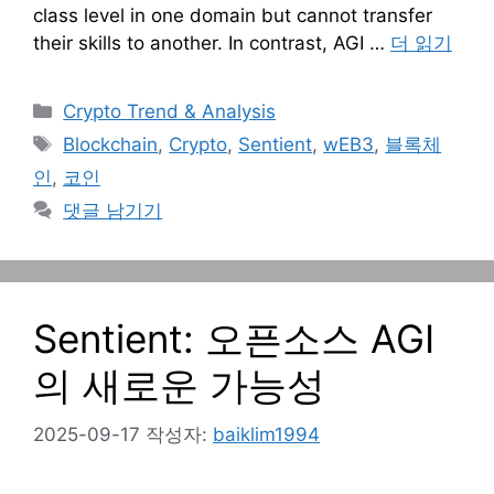
class level in one domain but cannot transfer
their skills to another. In contrast, AGI …
더 읽기
카
Crypto Trend & Analysis
테
태
Blockchain
,
Crypto
,
Sentient
,
wEB3
,
블록체
고
그
인
,
코인
리
댓글 남기기
Sentient: 오픈소스 AGI
의 새로운 가능성
2025-09-17
작성자:
baiklim1994