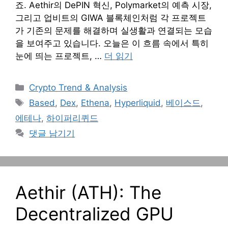
죠. Aethir의 DePIN 혁신, Polymarket의 예측 시장,
그리고 업비트의 GIWA 블록체인처럼 각 프로젝트
가 기존의 문제를 해결하며 실생활과 연결되는 모습
을 보여주고 있습니다. 오늘은 이 흐름 속에서 특히
눈에 띄는 프로젝트, …
더 읽기
카
Crypto Trend & Analysis
테
태
Based
,
Dex
,
Ethena
,
Hyperliquid
,
베이스드
,
고
그
에테나
,
하이퍼리퀴드
리
댓글 남기기
Aethir (ATH): The
Decentralized GPU