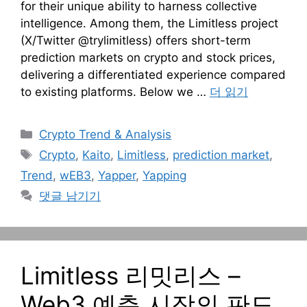
for their unique ability to harness collective
intelligence. Among them, the Limitless project
(X/Twitter @trylimitless) offers short-term
prediction markets on crypto and stock prices,
delivering a differentiated experience compared
to existing platforms. Below we …
더 읽기
카
Crypto Trend & Analysis
테
태
Crypto
,
Kaito
,
Limitless
,
prediction market
,
고
그
Trend
,
wEB3
,
Yapper
,
Yapping
리
댓글 남기기
Limitless 리밋리스 –
Web3 예측 시장의 판도