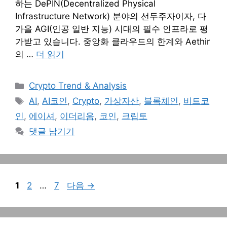
하는 DePIN(Decentralized Physical
Infrastructure Network) 분야의 선두주자이자, 다
가올 AGI(인공 일반 지능) 시대의 필수 인프라로 평
가받고 있습니다. 중앙화 클라우드의 한계와 Aethir
의 …
더 읽기
카
Crypto Trend & Analysis
테
태
AI
,
AI코인
,
Crypto
,
가상자산
,
블록체인
,
비트코
고
그
인
,
에이셔
,
이더리움
,
코인
,
크립토
리
댓글 남기기
페
페
페
1
2
…
7
다음
→
이
이
이
지
지
지