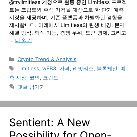
@trylimitless 계정으로 활동 중인 Limitless 프로젝
트는 크립토와 주식 가격을 대상으로 한 단기 예측
시장을 제공하며, 기존 플랫폼과 차별화된 경험을
제시합니다. 아래에서 Limitless의 탄생 배경, 문제
해결 방식, 핵심 기능, 경쟁 우위, 토큰 경제, 그리고
…
더 읽기
카
Crypto Trend & Analysis
테
태
Limitless
,
wEB3
,
가격
,
리밋리스
,
블록체인
,
예
고
그
측 시장
,
코인
,
크립토
리
댓글 남기기
Sentient: A New
Possibility for Open-