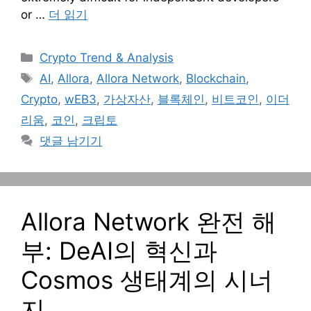
or …
더 읽기
카
Crypto Trend & Analysis
테
태
AI
,
Allora
,
Allora Network
,
Blockchain
,
고
그
Crypto
,
wEB3
,
가상자산
,
블록체인
,
비트코인
,
이더
리
리움
,
코인
,
크립토
댓글 남기기
Allora Network 완전 해
부: DeAI의 혁신과
Cosmos 생태계의 시너
지