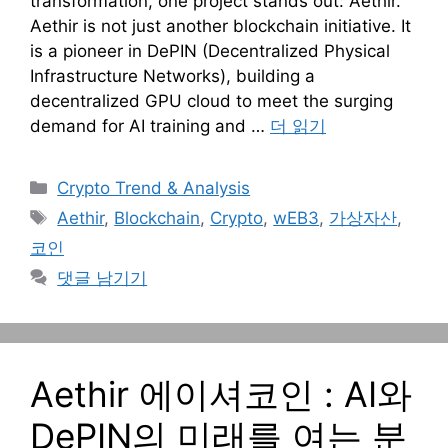
transformation, one project stands out: Aethir.
Aethir is not just another blockchain initiative. It
is a pioneer in DePIN (Decentralized Physical
Infrastructure Networks), building a
decentralized GPU cloud to meet the surging
demand for AI training and …
더 읽기
카
Crypto Trend & Analysis
테
태
Aethir
,
Blockchain
,
Crypto
,
wEB3
,
가상자산
,
고
그
코인
리
댓글 남기기
Aethir 에이셔코인 : AI와
DePIN의 미래를 여는 분