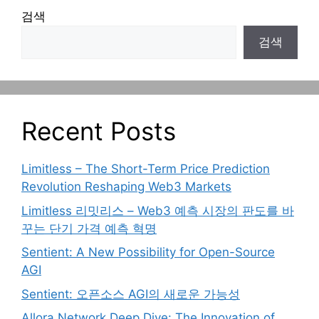
검색
검색
Recent Posts
Limitless – The Short-Term Price Prediction
Revolution Reshaping Web3 Markets
Limitless 리밋리스 – Web3 예측 시장의 판도를 바
꾸는 단기 가격 예측 혁명
Sentient: A New Possibility for Open-Source
AGI
Sentient: 오픈소스 AGI의 새로운 가능성
Allora Network Deep Dive: The Innovation of