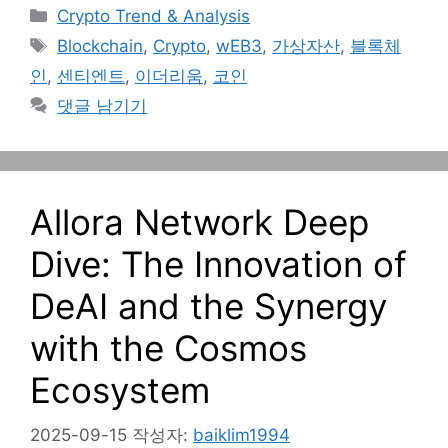
카
Crypto Trend & Analysis
테
태
Blockchain
,
Crypto
,
wEB3
,
가상자산
,
블록체
고
그
인
,
센티엔트
,
이더리움
,
코인
리
댓글 남기기
Allora Network Deep
Dive: The Innovation of
DeAI and the Synergy
with the Cosmos
Ecosystem
2025-09-15
작성자:
baiklim1994