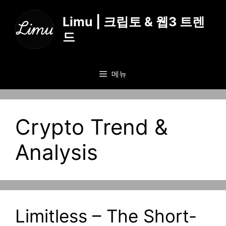
컨
텐
Limu | 크립토 & 웹3 트렌
츠
드
로
건
너
메뉴
뛰
기
Crypto Trend &
Analysis
Limitless – The Short-