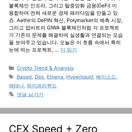
블록체인 인프라, 그리고 탈중앙화 금융(DeFi) 이
융합하며 전혀 새로운 경제 패러다임을 만들고 있
죠. Aethir의 DePIN 혁신, Polymarket의 예측 시장,
그리고 업비트의 GIWA 블록체인처럼 각 프로젝트
가 기존의 문제를 해결하며 실생활과 연결되는 모습
을 보여주고 있습니다. 오늘은 이 흐름 속에서 특히
눈에 띄는 프로젝트, …
더 읽기
카
Crypto Trend & Analysis
테
태
Based
,
Dex
,
Ethena
,
Hyperliquid
,
베이스드
,
고
그
에테나
,
하이퍼리퀴드
리
댓글 남기기
CEX Speed + Zero