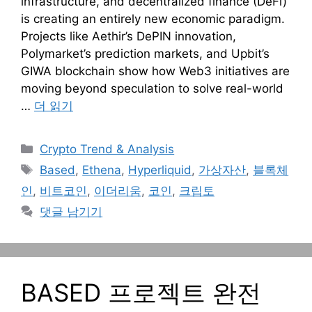
infrastructure, and decentralized finance (DeFi)
is creating an entirely new economic paradigm.
Projects like Aethir’s DePIN innovation,
Polymarket’s prediction markets, and Upbit’s
GIWA blockchain show how Web3 initiatives are
moving beyond speculation to solve real-world
…
더 읽기
카
Crypto Trend & Analysis
테
태
Based
,
Ethena
,
Hyperliquid
,
가상자산
,
블록체
고
그
인
,
비트코인
,
이더리움
,
코인
,
크립토
리
댓글 남기기
BASED 프로젝트 완전