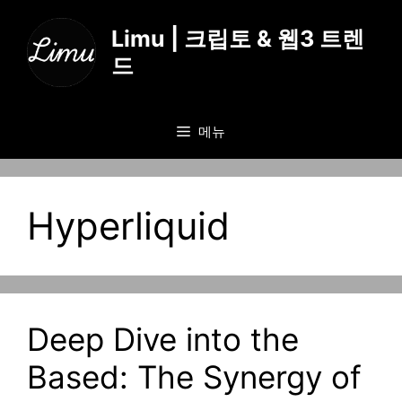
컨
텐
Limu | 크립토 & 웹3 트렌
츠
드
로
건
너
메뉴
뛰
기
Hyperliquid
Deep Dive into the
Based: The Synergy of