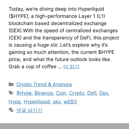
Today, we’re diving deep into Hyperliquid
($HYPE), a high-performance Layer 1 (L1)
blockchain based decentralized exchange
(DEX).With the speed of centralized exchanges
(CEX) and the transparency of DeFi, this project
is causing a huge stir. Let’s explore why it’s
gaining so much attention, the current $HYPE
price, and what the future outlook looks like.
Grab a cup of coffee …
더 읽기
카
Crypto Trend & Analysis
테
태
$Hype
,
Binance
,
Coin
,
Crypto
,
Defi
,
Dex
,
고
그
Hype
,
Hyperliquid
,
okx
,
wEB3
리
댓글 남기기