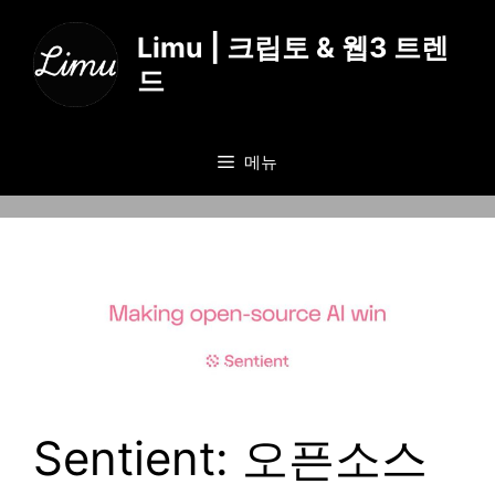
컨
텐
Limu | 크립토 & 웹3 트렌
츠
드
로
건
너
메뉴
뛰
기
Sentient: 오픈소스