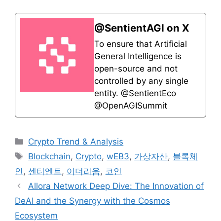
@SentientAGI on X
To ensure that Artificial
General Intelligence is
open-source and not
controlled by any single
entity. @SentientEco
@OpenAGISummit
카
Crypto Trend & Analysis
테
태
Blockchain
,
Crypto
,
wEB3
,
가상자산
,
블록체
고
그
인
,
센티엔트
,
이더리움
,
코인
리
Allora Network Deep Dive: The Innovation of
DeAI and the Synergy with the Cosmos
Ecosystem