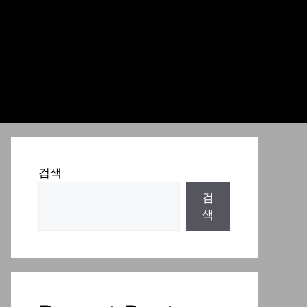
검색
검
색