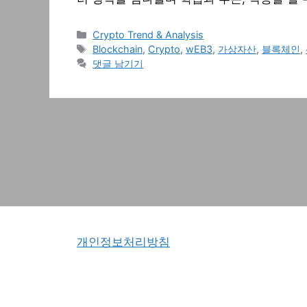
카
Crypto Trend & Analysis
테
태
Blockchain
,
Crypto
,
wEB3
,
가상자산
,
블록체인
,
고
그
댓글 남기기
리
개인정보처리방침