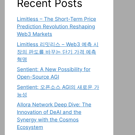
Recent Posts
Limitless – The Short-Term Price
Prediction Revolution Reshaping
Web3 Markets
Limitless 리밋리스 – Web3 예측 시
장의 판도를 바꾸는 단기 가격 예측
혁명
Sentient: A New Possibility for
Open-Source AGI
Sentient: 오픈소스 AGI의 새로운 가
능성
Allora Network Deep Dive: The
Innovation of DeAI and the
Synergy with the Cosmos
Ecosystem