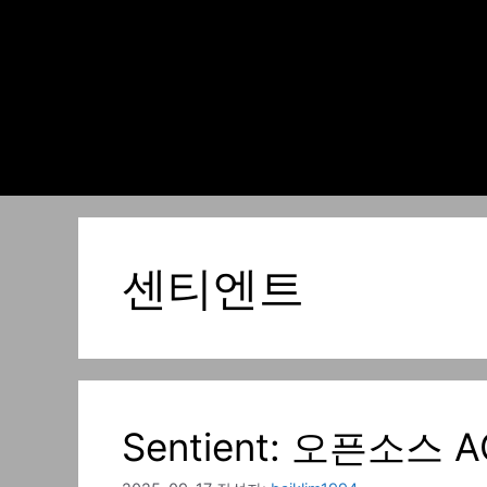
컨
텐
츠
로
건
너
뛰
기
센티엔트
Sentient: 오픈소스